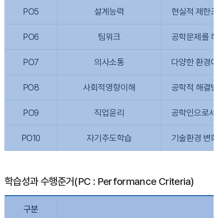
PO5
설계능력
현실적 제한조건
PO6
팀워크
공학문제를 해
PO7
의사소통
다양한 환경에
PO8
사회적영향이해
공학적 해결방안
PO9
직업윤리
공학인으로서의
PO10
자기주도학습
기술환경 변화
학습성과 수행준거(PC : Performance Criteria)
구분