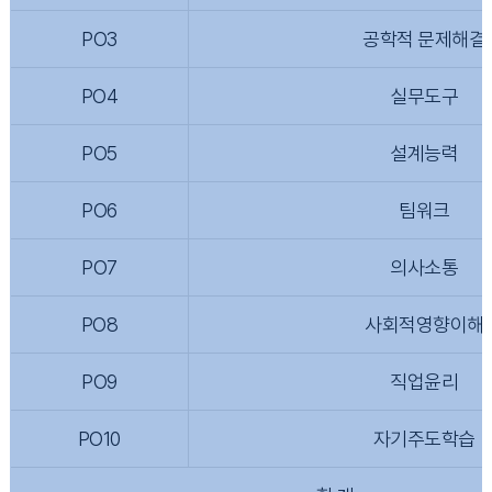
PO3
공학적 문제해결
PO4
실무도구
PO5
설계능력
PO6
팀워크
PO7
의사소통
PO8
사회적영향이해
PO9
직업윤리
PO10
자기주도학습